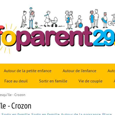
Autour de la petite enfance
Autour de l’enfance
Auto
Face au deuil
Sortir en famille
Vie de couple
esqu’île - Crozon
île - Crozon
,
Sortir en famille
,
Sortir en famille
,
Autour de la naissance
,
Place