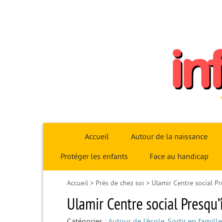
Infoparent29
Accueil
Autour de la naissance
Protéger les enfants
Face au handicap
Accueil
>
Près de chez soi
>
Ulamir Centre social Pr
Ulamir Centre social Presqu’
Catégories :
Autour de l’école
,
Sortir en famille