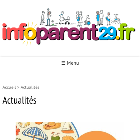
Infoparent29
☰ Menu
Accueil
>
Actualités
Accueil
Actualités
Autour de la naissance
Autour de la petite enfance
Autour de l’enfance
Autour de la jeunesse