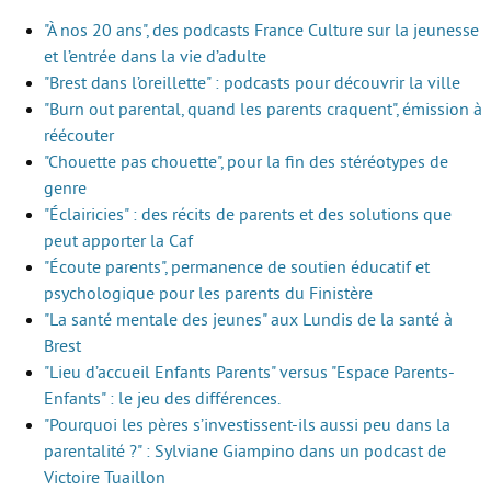
"À nos 20 ans", des podcasts France Culture sur la jeunesse
Autour de l’école
et l’entrée dans la vie d’adulte
Protéger les enfants
"Brest dans l’oreillette" : podcasts pour découvrir la ville
"Burn out parental, quand les parents craquent", émission à
Face au handicap
réécouter
"Chouette pas chouette", pour la fin des stéréotypes de
Face au deuil
genre
Sortir en famille
"Éclairicies" : des récits de parents et des solutions que
peut apporter la Caf
Vie de couple
"Écoute parents", permanence de soutien éducatif et
psychologique pour les parents du Finistère
Aide aux parents
"La santé mentale des jeunes" aux Lundis de la santé à
Place aux grands-parents
Brest
"Lieu d’accueil Enfants Parents" versus "Espace Parents-
Enfants" : le jeu des différences.
"Pourquoi les pères s’investissent-ils aussi peu dans la
parentalité ?" : Sylviane Giampino dans un podcast de
Victoire Tuaillon