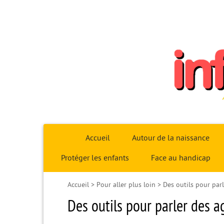
Infoparent29
Accueil
Autour de la naissance
Protéger les enfants
Face au handicap
Accueil
>
Pour aller plus loin
>
Des outils pour par
Des outils pour parler des a