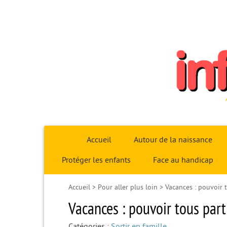
Infoparent29
Accueil
Autour de la naissance
Protéger les enfants
Face au handicap
Accueil
>
Pour aller plus loin
>
Vacances : pouvoir t
Vacances : pouvoir tous part
Catégories :
Sortir en famille