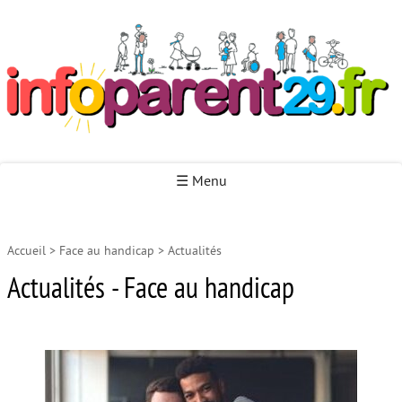
Infoparent29
☰ Menu
Accueil
>
Face au handicap
>
Actualités
Accueil
Actualités - Face au handicap
Autour de la naissance
Autour de la petite enfance
Autour de l’enfance
Autour de la jeunesse