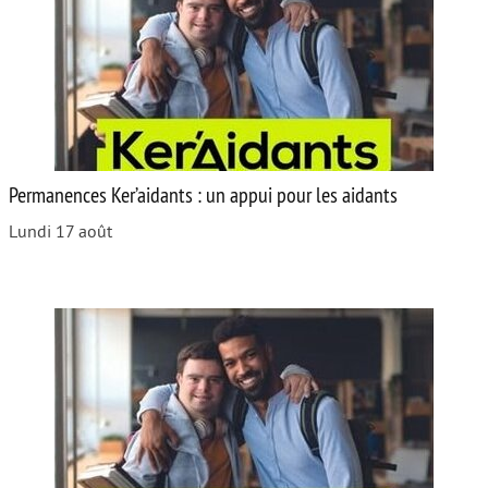
Autour de l’école
Protéger les enfants
Face au handicap
Face au deuil
Permanences Ker’aidants : un appui pour les aidants
Sortir en famille
Lundi 17 août
Vie de couple
Aide aux parents
Place aux grands-parents