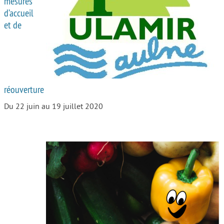
mesures
d’accueil
Autour de l’école
et de
Protéger les enfants
Face au handicap
Face au deuil
réouverture
Sortir en famille
Du 22 juin au 19 juillet 2020
Vie de couple
Aide aux parents
Place aux grands-parents