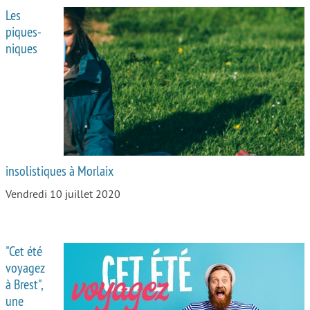
Les
piques-
niques
insolistiques à Morlaix
Vendredi 10 juillet 2020
"Cet été
voyagez
à Brest",
une