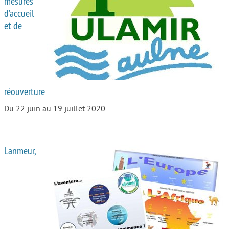
mesures
d’accueil
Autour de l’école
et de
Protéger les enfants
Face au handicap
Face au deuil
réouverture
Sortir en famille
Du 22 juin au 19 juillet 2020
Vie de couple
Aide aux parents
Lanmeur,
Place aux grands-parents