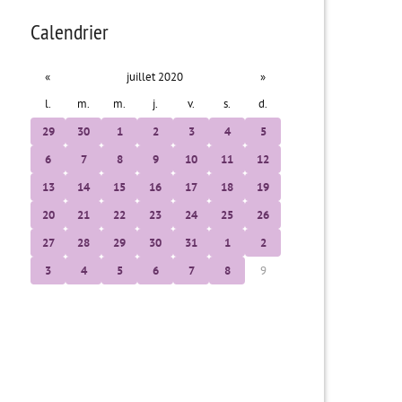
Calendrier
«
juillet 2020
»
l.
m.
m.
j.
v.
s.
d.
29
30
1
2
3
4
5
6
7
8
9
10
11
12
13
14
15
16
17
18
19
20
21
22
23
24
25
26
27
28
29
30
31
1
2
3
4
5
6
7
8
9