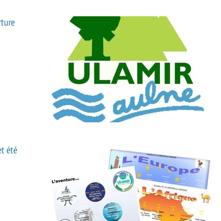
rture
t été