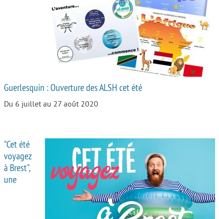
Autour de l’école
Protéger les enfants
Face au handicap
Face au deuil
Guerlesquin : Ouverture des ALSH cet été
Sortir en famille
Du 6 juillet au 27 août 2020
Vie de couple
Aide aux parents
"Cet été
Place aux grands-parents
voyagez
à Brest",
une