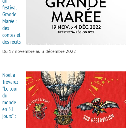
du
festival
Autour de l’école
Grande
Marée :
Protéger les enfants
des
Face au handicap
contes et
des récits
Face au deuil
Du 17 novembre au 3 décembre 2022
Sortir en famille
Vie de couple
Noël à
Aide aux parents
Trévarez
"Le tour
Place aux grands-parents
du
monde
en 51
jours" :