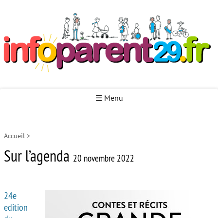
Infoparent29
☰ Menu
Accueil
>
Accueil
Sur l’agenda
Autour de la naissance
20 novembre 2022
Autour de la petite enfance
24e
Autour de l’enfance
edition
Autour de la jeunesse