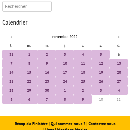
Rechercher :
Calendrier
«
novembre 2022
»
l.
m.
m.
j.
v.
s.
d.
31
1
2
3
4
5
6
7
8
9
10
11
12
13
14
15
16
17
18
19
20
21
22
23
24
25
26
27
28
29
30
1
2
3
4
5
6
7
8
9
10
11
Réaap du Finistère
|
Qui sommes-nous ?
|
Contactez-nous
|
Liens
|
Mentions légales