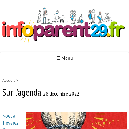
Infoparent29
☰ Menu
Accueil
>
Accueil
Sur l’agenda
Autour de la naissance
28 décembre 2022
Autour de la petite enfance
Noël à
Autour de l’enfance
Trévarez
Autour de la jeunesse