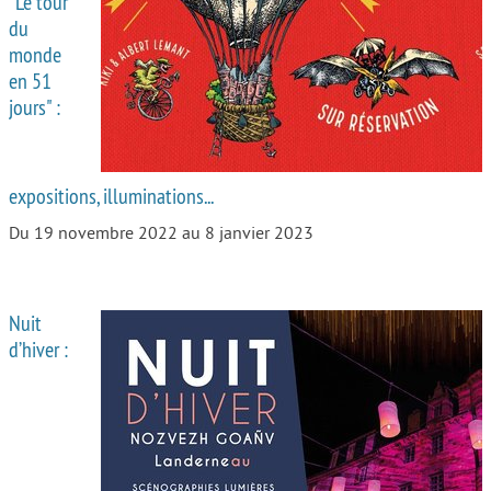
"Le tour
du
Autour de l’école
monde
en 51
Protéger les enfants
jours" :
Face au handicap
Face au deuil
expositions, illuminations...
Sortir en famille
Du 19 novembre 2022 au 8 janvier 2023
Vie de couple
Aide aux parents
Nuit
Place aux grands-parents
d’hiver :