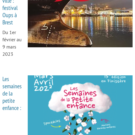
ville :
festival
Autour de l’école
Oups à
Brest
Protéger les enfants
Du 1er
Face au handicap
février au
Face au deuil
9 mars
2023
Sortir en famille
Vie de couple
Les
Aide aux parents
semaines
de la
Place aux grands-parents
petite
enfance :