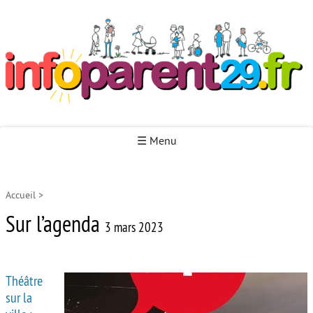
Infoparent29
☰ Menu
Accueil
>
Accueil
Sur l’agenda
Autour de la naissance
3 mars 2023
Autour de la petite enfance
Théâtre
Autour de l’enfance
sur la
Autour de la jeunesse