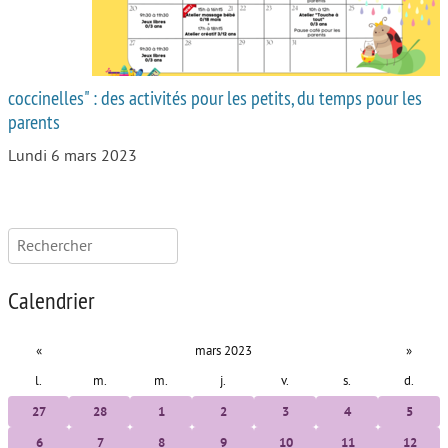
coccinelles" : des activités pour les petits, du temps pour les
parents
Lundi 6 mars 2023
Rechercher :
Calendrier
«
mars 2023
»
l.
m.
m.
j.
v.
s.
d.
27
28
1
2
3
4
5
6
7
8
9
10
11
12