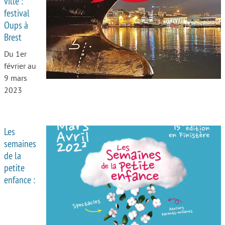
ville :
festival
Autour de l’école
Oups à
Brest
Protéger les enfants
Du 1er
Face au handicap
février au
Face au deuil
9 mars
2023
Sortir en famille
Vie de couple
Les
Aide aux parents
semaines
de la
Place aux grands-parents
petite
enfance :