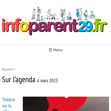
Infoparent29
☰ Menu
Accueil
>
Accueil
Sur l’agenda
Autour de la naissance
6 mars 2023
Autour de la petite enfance
Théâtre
Autour de l’enfance
sur la
Autour de la jeunesse