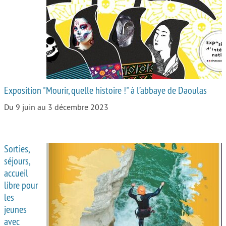
Autour de l’école
Protéger les enfants
Face au handicap
Face au deuil
Exposition "Mourir, quelle histoire !" à l’abbaye de Daoulas
Sortir en famille
Du 9 juin au 3 décembre 2023
Vie de couple
Aide aux parents
Sorties,
Place aux grands-parents
séjours,
accueil
libre pour
les
jeunes
avec