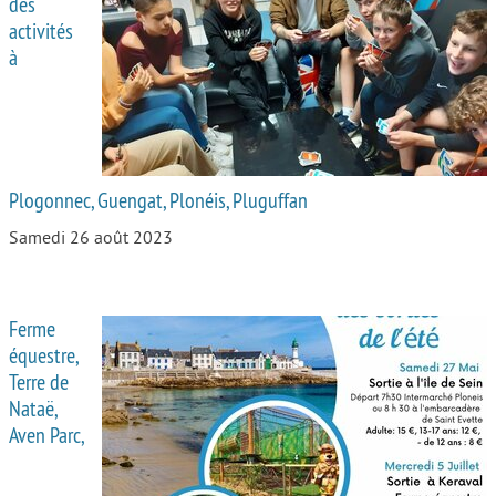
des
activités
à
Plogonnec, Guengat, Plonéis, Pluguffan
Samedi 26 août 2023
Ferme
équestre,
Terre de
Nataë,
Aven Parc,