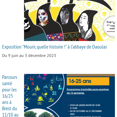
Autour de l’école
Protéger les enfants
Face au handicap
Face au deuil
Exposition "Mourir, quelle histoire !" à l’abbaye de Daoulas
Sortir en famille
Du 9 juin au 3 décembre 2023
Vie de couple
Aide aux parents
Parcours
Place aux grands-parents
santé
pour les
16/25
ans à
Brest du
11/10 au