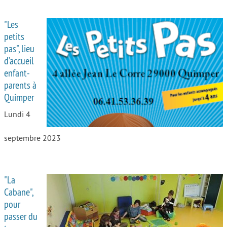
"Les
petits
pas", lieu
d’accueil
enfant-
parents à
Quimper
Lundi 4
septembre 2023
"La
Cabane",
pour
passer du