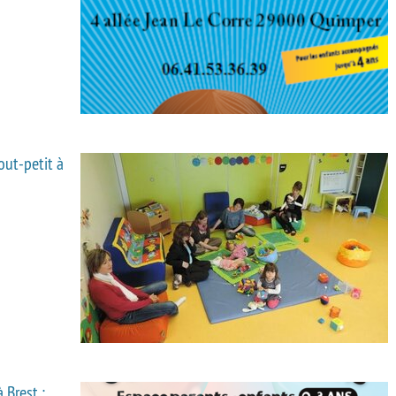
out-petit à
 Brest :