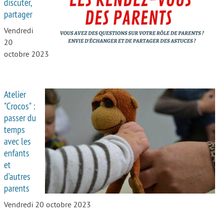
discuter,
partager
Vendredi
20
octobre 2023
Atelier
"Crocos" :
passer du
temps
avec les
enfants
et
d’autres
parents
Vendredi 20 octobre 2023