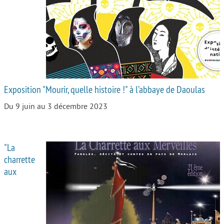
Autour de l’école
Protéger les enfants
Face au handicap
Face au deuil
Exposition "Mourir, quelle histoire !" à l’abbaye de Daoulas
Sortir en famille
Du 9 juin au 3 décembre 2023
Vie de couple
Aide aux parents
"La
Place aux grands-parents
charrette
aux