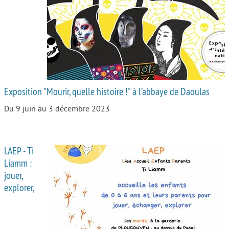
Autour de l’école
Protéger les enfants
Face au handicap
Face au deuil
Exposition "Mourir, quelle histoire !" à l’abbaye de Daoulas
Sortir en famille
Du 9 juin au 3 décembre 2023
Vie de couple
Aide aux parents
LAEP - Ti
Place aux grands-parents
Liamm :
jouer,
explorer,