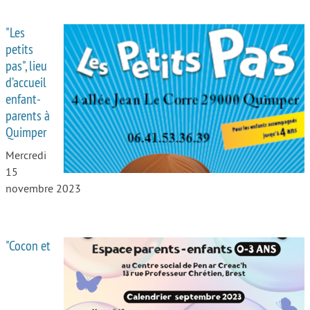
"Les
petits
pas", lieu
d’accueil
enfant-
parents à
Quimper
Mercredi
15
novembre 2023
"Cocon et