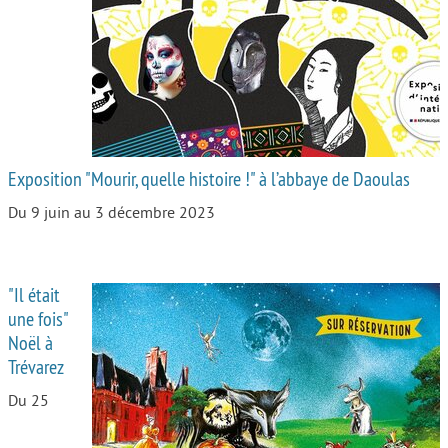
Autour de l’école
Protéger les enfants
Face au handicap
Face au deuil
Exposition "Mourir, quelle histoire !" à l’abbaye de Daoulas
Sortir en famille
Du 9 juin au 3 décembre 2023
Vie de couple
Aide aux parents
"Il était
Place aux grands-parents
une fois"
Noël à
Trévarez
Du 25