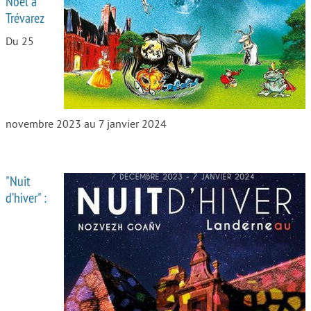
Noël à
Trévarez
Autour de l’école
Du 25
Protéger les enfants
Face au handicap
Face au deuil
novembre 2023 au 7 janvier 2024
Sortir en famille
Vie de couple
"Nuit
Aide aux parents
d’hiver" :
Place aux grands-parents