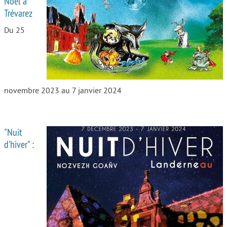
Noël à
Trévarez
Autour de l’école
Du 25
Protéger les enfants
Face au handicap
Face au deuil
novembre 2023 au 7 janvier 2024
Sortir en famille
Vie de couple
"Nuit
Aide aux parents
d’hiver" :
Place aux grands-parents