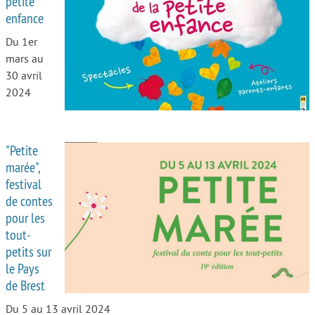
petite
enfance
Autour de l’école
Du 1er
Protéger les enfants
mars au
30 avril
Face au handicap
2024
Face au deuil
Sortir en famille
"Petite
Vie de couple
marée",
festival
Aide aux parents
de contes
pour les
Place aux grands-parents
tout-
petits sur
le Pays
de Brest
Du 5 au 13 avril 2024