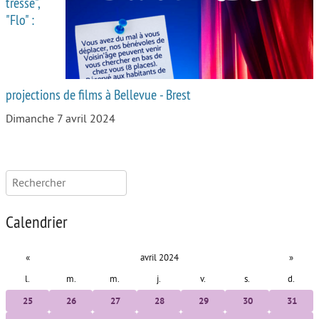
tresse",
"Flo" :
projections de films à Bellevue - Brest
Dimanche 7 avril 2024
Rechercher :
Calendrier
«
avril 2024
»
l.
m.
m.
j.
v.
s.
d.
25
26
27
28
29
30
31