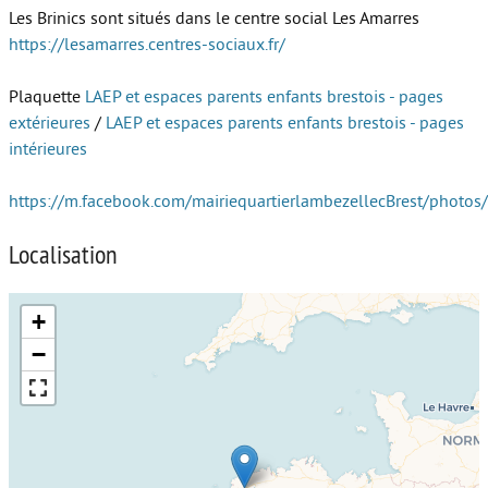
Les Brinics sont situés dans le centre social Les Amarres
Autour de l’école
https://lesamarres.centres-sociaux.fr/
Protéger les enfants
Plaquette
LAEP et espaces parents enfants brestois - pages
extérieures
/
LAEP et espaces parents enfants brestois - pages
Face au handicap
intérieures
Face au deuil
https://m.facebook.com/mairiequartierlambezellecBrest/phot
Sortir en famille
Localisation
Vie de couple
Aide aux parents
+
Place aux grands-parents
−