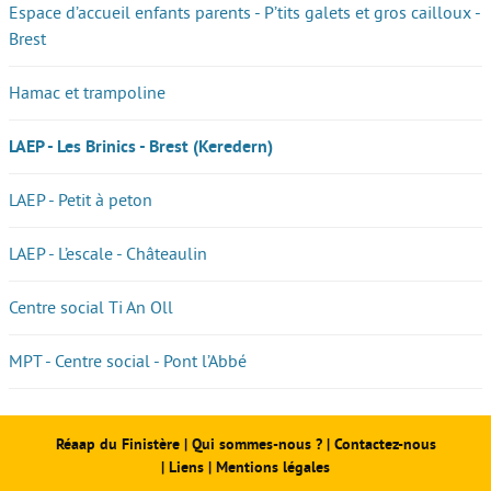
Espace d’accueil enfants parents - P’tits galets et gros cailloux -
Brest
Hamac et trampoline
LAEP - Les Brinics - Brest (Keredern)
LAEP - Petit à peton
LAEP - L’escale - Châteaulin
Centre social Ti An Oll
MPT - Centre social - Pont l’Abbé
Réaap du Finistère
|
Qui sommes-nous ?
|
Contactez-nous
|
Liens
|
Mentions légales