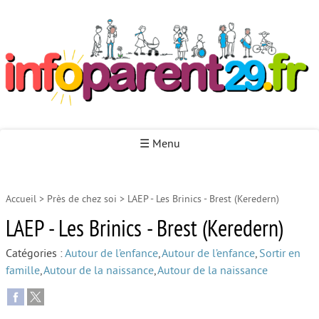
Infoparent29
☰ Menu
Accueil
>
Près de chez soi
>
LAEP - Les Brinics - Brest (Keredern)
Accueil
LAEP - Les Brinics - Brest (Keredern)
Autour de la naissance
Catégories :
Autour de l’enfance
,
Autour de l’enfance
,
Sortir en
Autour de la petite enfance
famille
,
Autour de la naissance
,
Autour de la naissance
Autour de l’enfance
Autour de la jeunesse