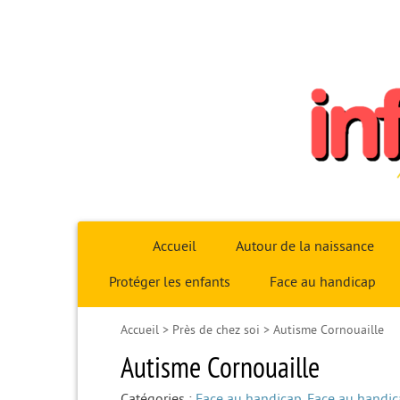
Infoparent29
Accueil
Autour de la naissance
Protéger les enfants
Face au handicap
Accueil
>
Près de chez soi
>
Autisme Cornouaille
Autisme Cornouaille
Catégories :
Face au handicap
,
Face au handi