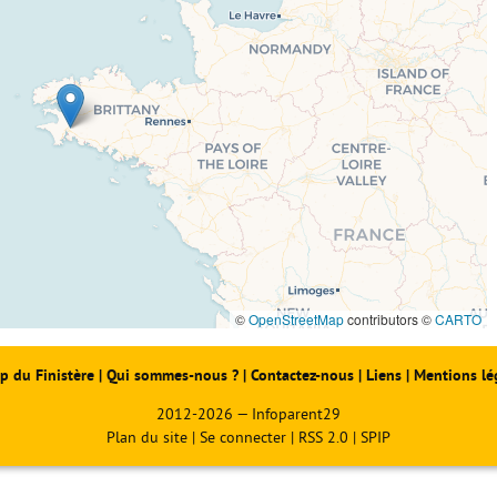
©
OpenStreetMap
contributors ©
CARTO
p du Finistère
|
Qui sommes-nous ?
|
Contactez-nous
|
Liens
|
Mentions lé
2012-2026 — Infoparent29
Plan du site
|
Se connecter
|
RSS 2.0
|
SPIP