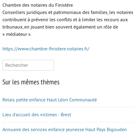
Chambre des notaires du Finistère.
Autour de l’école
Conseillers juridiques et patrimoniaux des familles, les notaires
contribuent à prévenir les conflits et à limiter les recours aux
Protéger les enfants
tribunaux, en jouant bien souvent également un rôle de
« médiateur ».
Face au handicap
Face au deuil
https://www.chambre-finistere.notaires.fr/
Sortir en famille
Rechercher :
Vie de couple
Sur les mêmes thèmes
Aide aux parents
Place aux grands-parents
Relais petite enfance Haut Léon Communauté
Lieu d’accueil des victimes - Brest
Annuaire des services enfance jeunesse Haut Pays Bigouden