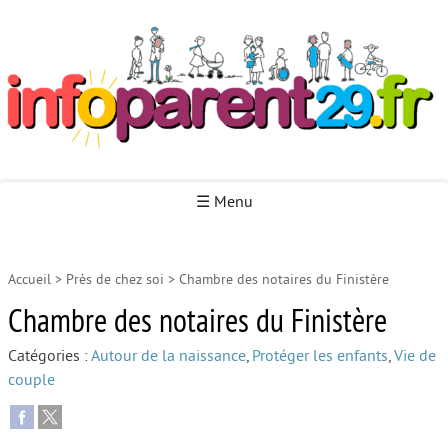
Infoparent29
☰ Menu
Accueil
>
Près de chez soi
>
Chambre des notaires du Finistère
Accueil
Chambre des notaires du Finistère
Autour de la naissance
Catégories :
Autour de la naissance
,
Protéger les enfants
,
Vie de
Autour de la petite enfance
couple
Autour de l’enfance
Autour de la jeunesse