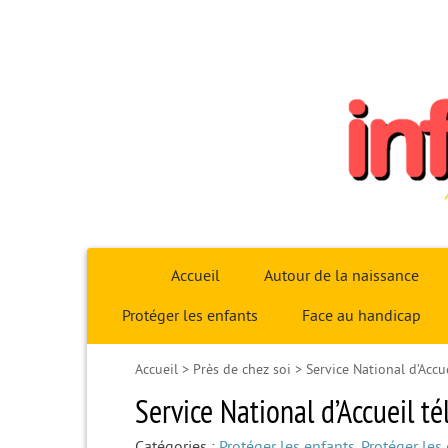
Infoparent29
Accueil
Autour de la naissance
Protéger les enfants
Face au handicap
Accueil
>
Près de chez soi
>
Service National d’Acc
Service National d’Accueil t
Catégories :
Protéger les enfants
,
Protéger les