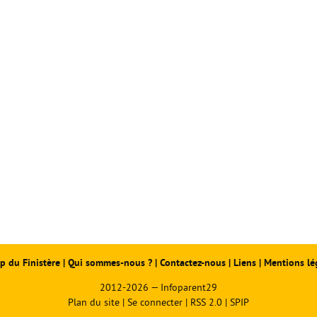
p du Finistère
|
Qui sommes-nous ?
|
Contactez-nous
|
Liens
|
Mentions lé
2012-2026 — Infoparent29
Plan du site
|
Se connecter
|
RSS 2.0
|
SPIP