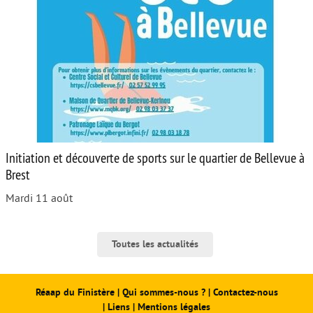
Initiation et découverte de sports sur le quartier de Bellevue à
Brest
Mardi 11 août
Toutes les actualités
Réaap du Finistère
|
Qui sommes-nous ?
|
Contactez-nous
|
Liens
|
Mentions légales