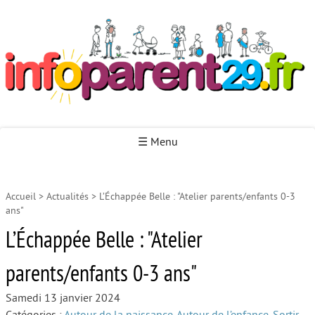
Infoparent29
☰ Menu
Accueil
>
Actualités
>
L’Échappée Belle : "Atelier parents/enfants 0-3
Accueil
ans"
Autour de la naissance
L’Échappée Belle : "Atelier
Autour de la petite enfance
parents/enfants 0-3 ans"
Autour de l’enfance
Samedi 13 janvier 2024
Autour de la jeunesse