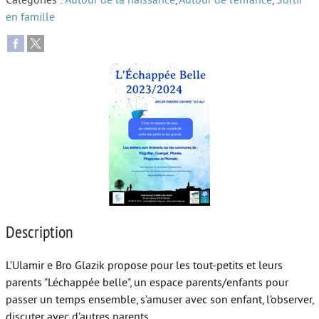
Catégories :
Autour de la naissance
,
Autour de l’enfance
,
Sortir
en famille
Autour de l’école
Protéger les enfants
Face au handicap
Face au deuil
Sortir en famille
Vie de couple
Aide aux parents
Place aux grands-parents
Description
L’Ulamir e Bro Glazik propose pour les tout-petits et leurs
parents "Léchappée belle", un espace parents/enfants pour
passer un temps ensemble, s’amuser avec son enfant, l’observer,
discuter avec d’autres parents.