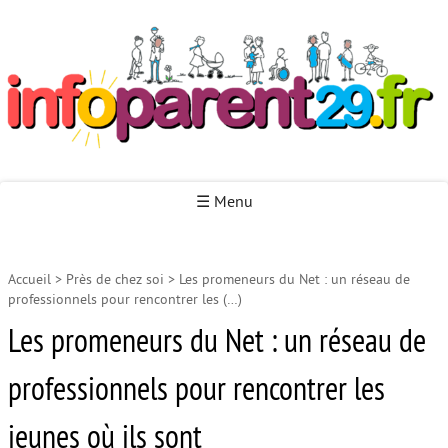
Infoparent29
☰ Menu
Accueil
>
Près de chez soi
>
Les promeneurs du Net : un réseau de
Accueil
professionnels pour rencontrer les (…)
Autour de la naissance
Les promeneurs du Net : un réseau de
Autour de la petite enfance
professionnels pour rencontrer les
Autour de l’enfance
jeunes où ils sont
Autour de la jeunesse