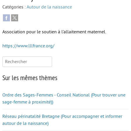
Catégories :
Autour de la naissance
Autour de l’école
Protéger les enfants
Association pour le soutien à l’allaitement maternel.
Face au handicap
Face au deuil
https://www.lllfrance.org/
Sortir en famille
Rechercher :
Vie de couple
Sur les mêmes thèmes
Aide aux parents
Place aux grands-parents
Ordre des Sages-Femmes - Conseil National (Pour trouver une
sage-femme à proximité))
Réseau périnatalité Bretagne (Pour accompagner et informer
autour de la naissance)