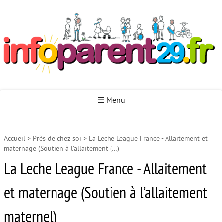
Infoparent29
☰ Menu
Accueil
>
Près de chez soi
>
La Leche League France - Allaitement et
Accueil
maternage (Soutien à l’allaitement (…)
Autour de la naissance
La Leche League France - Allaitement
Autour de la petite enfance
et maternage (Soutien à l’allaitement
Autour de l’enfance
maternel)
Autour de la jeunesse