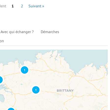
dent
1
2
Suivant »
Avec qui échanger ?
Démarches
ion
1
1