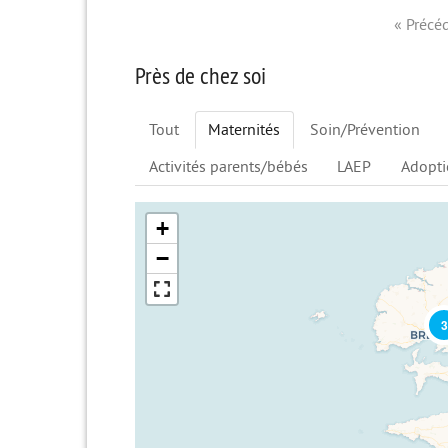
« Précé
Près de chez soi
Tout
Maternités
Soin/Prévention
Activités parents/bébés
LAEP
Adopt
+
−
3