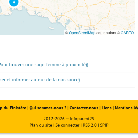
4
©
OpenStreetMap
contributors ©
CARTO
Pour trouver une sage-femme à proximité))
er et informer autour de la naissance)
p du Finistère
|
Qui sommes-nous ?
|
Contactez-nous
|
Liens
|
Mentions lé
2012-2026 — Infoparent29
Plan du site
|
Se connecter
|
RSS 2.0
|
SPIP