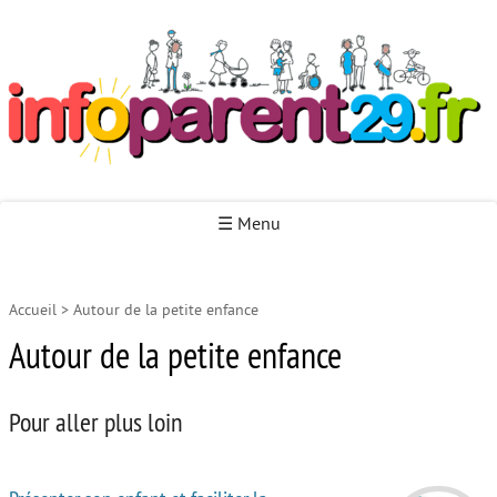
Infoparent29
☰ Menu
Accueil
>
Autour de la petite enfance
Accueil
Autour de la petite enfance
Autour de la naissance
Autour de la petite enfance
Pour aller plus loin
Autour de l’enfance
Autour de la jeunesse