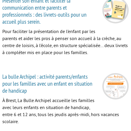
Présenter son enfant et faciliter la
communication entre parents et
Autour de l’école
professionnels : des livrets-outils pour un
accueil plus serein.
Protéger les enfants
Pour faciliter la présentation de l’enfant par les
Face au handicap
parents et aider les pros à penser son accueil à la crèche, au
Face au deuil
centre de loisirs, à l’école, en structure spécialisée... deux livrets
à compléter mis en place pour les familles.
Sortir en famille
Vie de couple
La bulle Archipel : activité parents/enfants
Aide aux parents
pour les familles avec un enfant en situation
de handicap
Place aux grands-parents
À Brest, La Bulle Archipel accueille les familles
avec leurs enfants en situation de handicap,
entre 6 et 12 ans, tous les jeudis après-midi, hors vacances
scolaire.