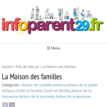
Infoparent29
☰ Menu
Accueil
>
Près de chez soi
>
La Maison des familles
Accueil
La Maison des familles
Autour de la naissance
Catégories :
Autour de la petite enfance
,
Autour de la petite
Autour de la petite enfance
enfance
,
Sortir en famille
,
Sortir en famille
,
Autour de la
Autour de l’enfance
naissance
,
Autour de la jeunesse
,
Autour de la jeunesse
Autour de la jeunesse