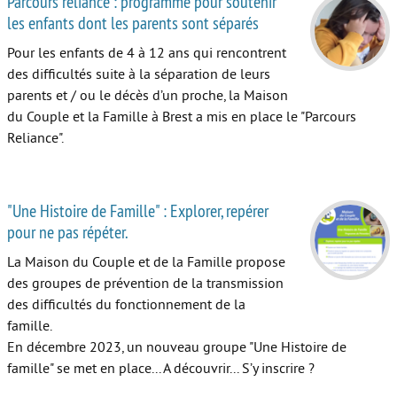
Parcours reliance : programme pour soutenir
les enfants dont les parents sont séparés
Autour de l’école
Pour les enfants de 4 à 12 ans qui rencontrent
Protéger les enfants
des difficultés suite à la séparation de leurs
parents et / ou le décès d’un proche, la Maison
Face au handicap
du Couple et la Famille à Brest a mis en place le "Parcours
Face au deuil
Reliance".
Sortir en famille
Vie de couple
"Une Histoire de Famille" : Explorer, repérer
pour ne pas répéter.
Aide aux parents
La Maison du Couple et de la Famille propose
Place aux grands-parents
des groupes de prévention de la transmission
des difficultés du fonctionnement de la
famille.
En décembre 2023, un nouveau groupe "Une Histoire de
famille" se met en place... A découvrir... S’y inscrire ?