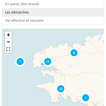
En parler, être écouté
Les démarches
Vie affective et sexuelle
+
−
8
1
13
12
1