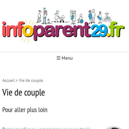
Infoparent29
☰ Menu
Accueil
>
Vie de couple
Accueil
Vie de couple
Autour de la naissance
Autour de la petite enfance
Pour aller plus loin
Autour de l’enfance
Autour de la jeunesse